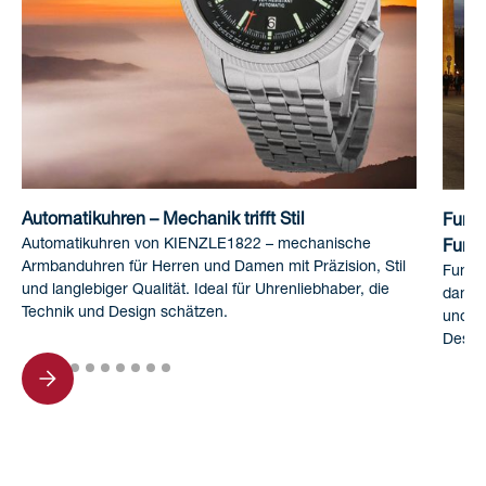
Automatikuhren – Mechanik trifft Stil
Funku
Automatikuhren von KIENZLE1822 – mechanische
Funkt
Armbanduhren für Herren und Damen mit Präzision, Stil
Funku
und langlebiger Qualität. Ideal für Uhrenliebhaber, die
dank 
Technik und Design schätzen.
und H
Desig