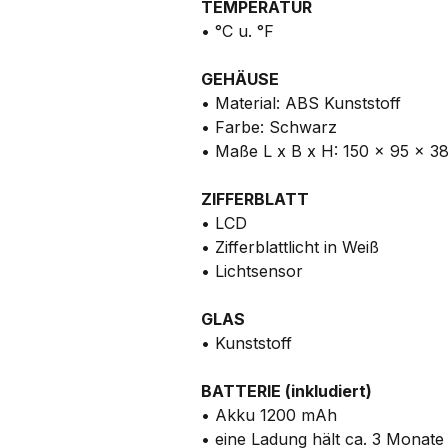
TEMPERATUR
• °C u. °F
GEHÄUSE
• Material: ABS Kunststoff
• Farbe: Schwarz
• Maße L x B x H: 150 x 95 x 38
ZIFFERBLATT
• LCD
• Zifferblattlicht in Weiß
• Lichtsensor
GLAS
• Kunststoff
BATTERIE (inkludiert)
• Akku 1200 mAh
• eine Ladung hält ca. 3 Monate