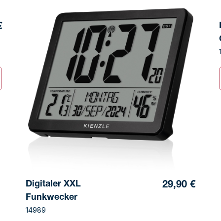
€
Digitaler XXL
29,90 €
Funkwecker
14989