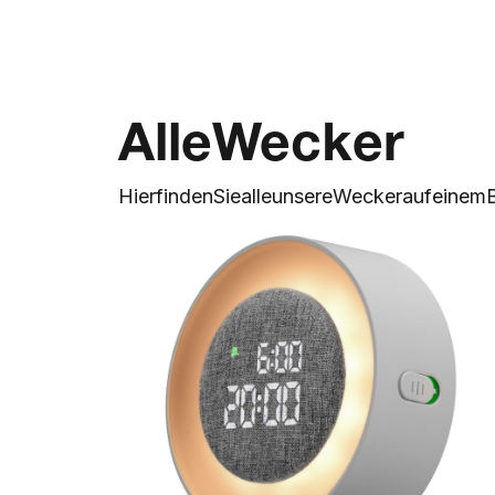
Alle
Wecker
Hier
finden
Sie
alle
unsere
Wecker
auf
einem