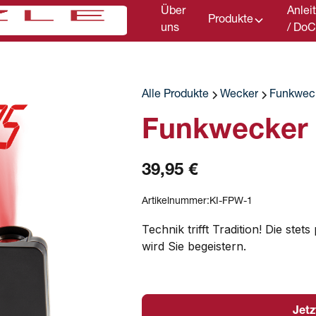
Über
Anlei
Produkte
uns
/ Do
Alle Produkte
Wecker
Funkwec
Funkwecker
39,95 €
Artikelnummer:
KI-FPW-1
Technik trifft Tradition! Die ste
wird Sie begeistern.
Jetz