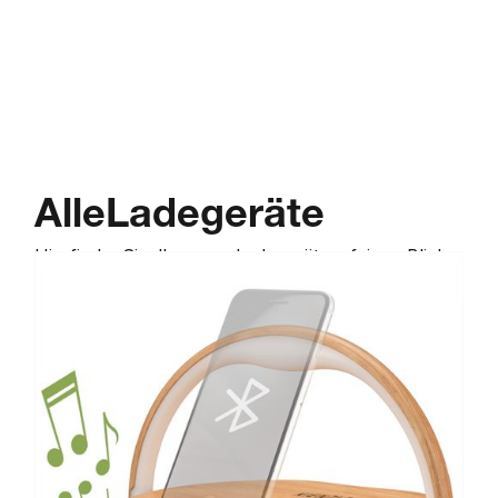
Alle
Ladegeräte
Hier
finden
Sie
alle
unsere
Ladegeräte
auf
einem
Blick