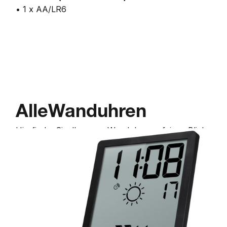
• 1 x AA/LR6
Alle
Wanduhren
Hier
finden
Sie
alle
unsere
Wanduhren
auf
einem
Blick