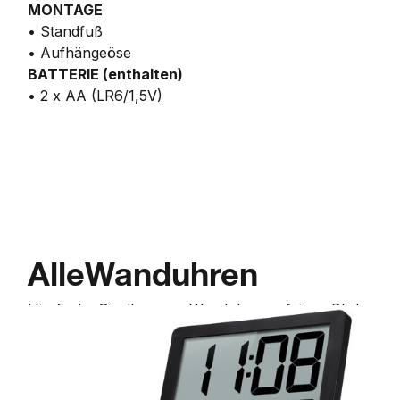
MONTAGE
• Standfuß
• Aufhängeöse
BATTERIE (enthalten)
• 2 x AA (LR6/1,5V)
Alle
Wanduhren
Hier
finden
Sie
alle
unsere
Wanduhren
auf
einem
Blick