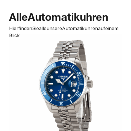
Alle
Automatikuhren
Hier
finden
Sie
alle
unsere
Automatikuhren
auf
einem
Blick