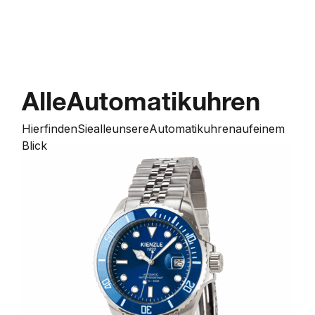
Alle
Automatikuhren
Hier
finden
Sie
alle
unsere
Automatikuhren
auf
einem
Blick