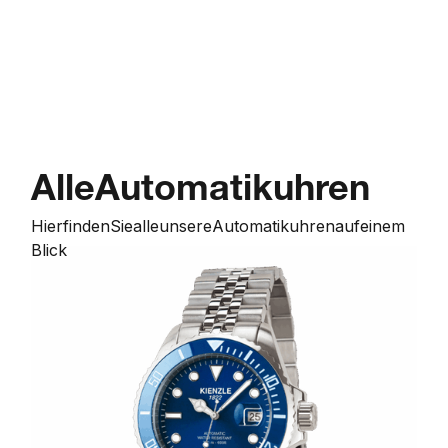
Alle
Automatikuhren
Hier
finden
Sie
alle
unsere
Automatikuhren
auf
einem
Blick