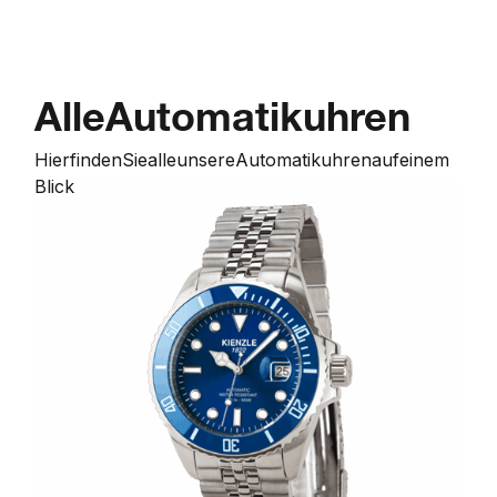
Alle
Automatikuhren
Hier
finden
Sie
alle
unsere
Automatikuhren
auf
einem
Blick