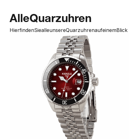
Alle
Quarzuhren
Hier
finden
Sie
alle
unsere
Quarzuhren
auf
einem
Blick