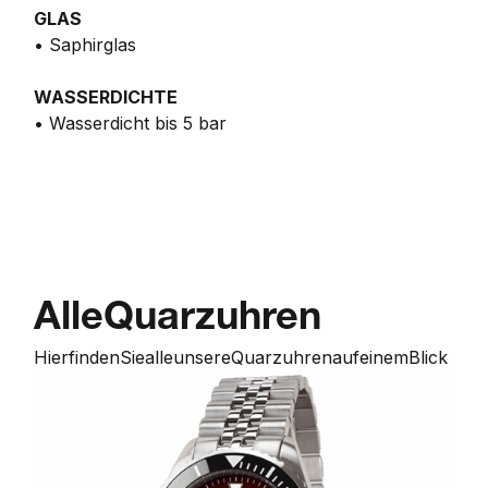
GLAS
• Saphirglas
WASSERDICHTE
• Wasserdicht bis 5 bar
Alle
Quarzuhren
Hier
finden
Sie
alle
unsere
Quarzuhren
auf
einem
Blick