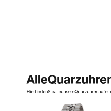
Alle
Quarzuhre
Hier
finden
Sie
alle
unsere
Quarzuhren
auf
ei