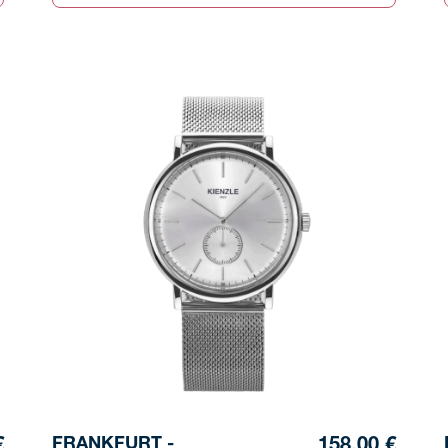
FRANKFURT -
€
158,00 €