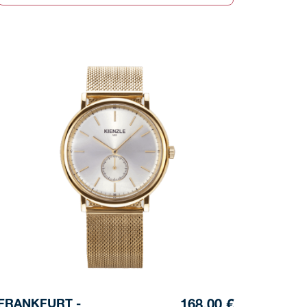
FRANKFURT -
168,00 €