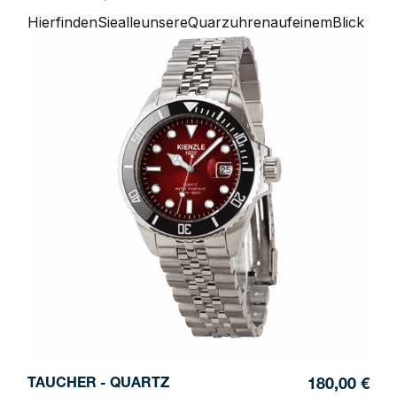
Hier
finden
Sie
alle
unsere
Quarzuhren
auf
einem
Blick
TAUCHER - QUARTZ
180,00 €