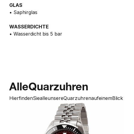
GLAS
• Saphirglas
WASSERDICHTE
• Wasserdicht bis 5 bar
Alle
Quarzuhren
Hier
finden
Sie
alle
unsere
Quarzuhren
auf
einem
Blick