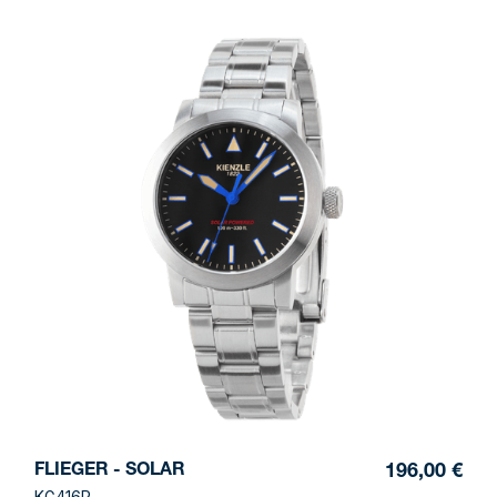
FLIEGER - SOLAR
196,00 €
KG416P