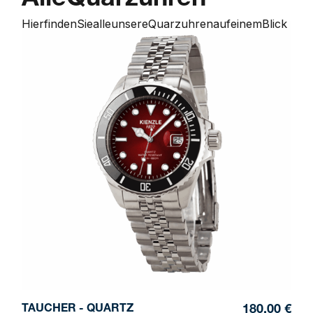
Alle
Quarzuhren
Hier
finden
Sie
alle
unsere
Quarzuhren
auf
einem
Blick
TAUCHER - QUARTZ
180,00 €