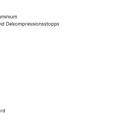
luminium
und Dekompressionsstopps
ard