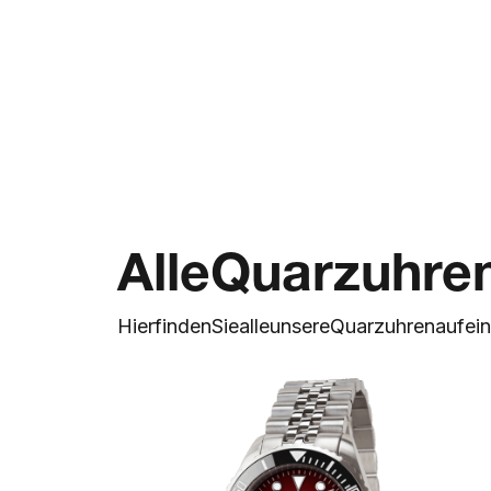
Alle
Quarzuhre
Hier
finden
Sie
alle
unsere
Quarzuhren
auf
ei