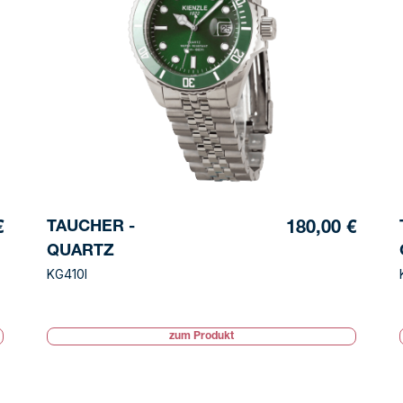
TAUCHER -
€
180,00 €
QUARTZ
KG410I
zum Produkt