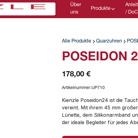
Über
Anlei
Produkte
uns
/ Do
Alle Produkte
Quarzuhren
POS
POSEIDON 2
178,00 €
Artikelnummer:
UP710
Kienzle Poseidon24 ist die Tauch
vereint. Mit ihrem 45 mm großen
Lünette, dem Silikonarmband und
der ideale Begleiter für jedes A