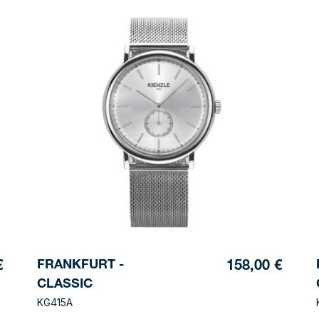
FRANKFURT -
€
158,00 €
CLASSIC
KG415A