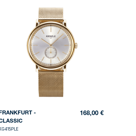
FRANKFURT -
168,00 €
CLASSIC
KG415PLE